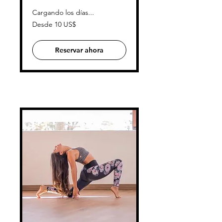
Cargando los días...
Desde
Desde 10 US$
10
dólares
estadounidenses
Reservar ahora