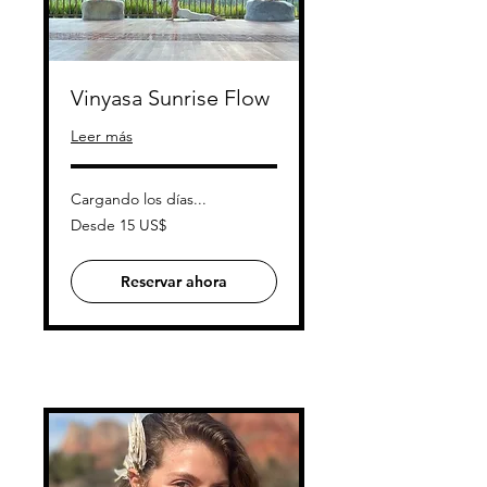
Vinyasa Sunrise Flow
Leer más
Cargando los días...
Desde
Desde 15 US$
15
dólares
estadounidenses
Reservar ahora