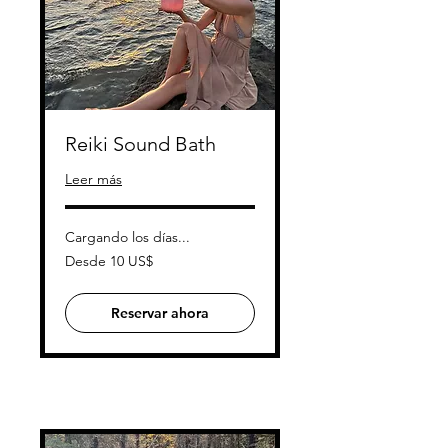
Reiki Sound Bath
Leer más
Cargando los días...
Desde
Desde 10 US$
10
dólares
estadounidenses
Reservar ahora