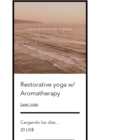
Restorative yoga w/
Aromatherapy
Leer más
Cargando los días...
20
20 US$
dólares
estadounidenses