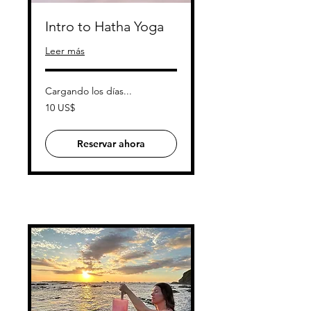
Intro to Hatha Yoga
Leer más
Cargando los días...
10
10 US$
dólares
estadounidenses
Reservar ahora