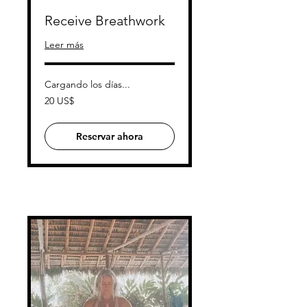
Receive Breathwork
Leer más
Cargando los días...
20
20 US$
dólares
estadounidenses
Reservar ahora