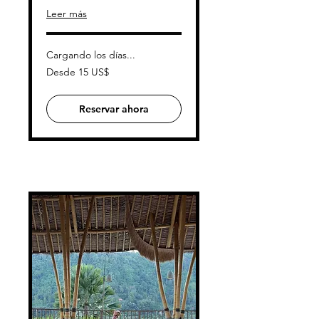
Leer más
Cargando los días...
Desde
Desde 15 US$
15
dólares
estadounidenses
Reservar ahora