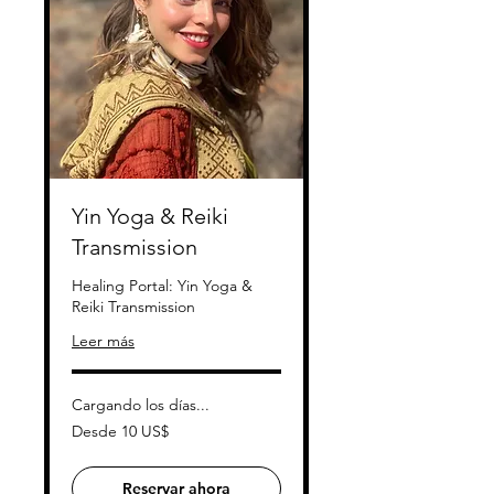
Yin Yoga & Reiki
Transmission
Healing Portal: Yin Yoga &
Reiki Transmission
Leer más
Cargando los días...
Desde
Desde 10 US$
10
dólares
estadounidenses
Reservar ahora