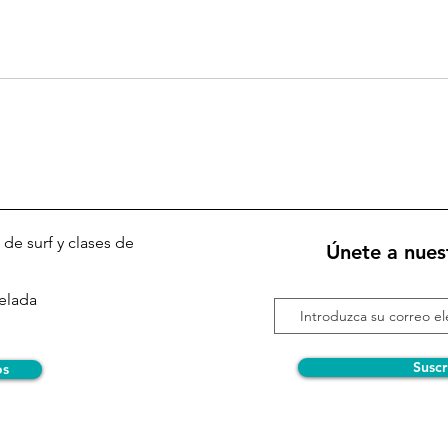
 de surf y clases de
Únete a nuest
Pelada
Suscr
os