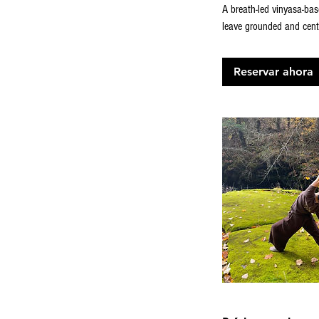
A breath-led vinyasa-ba
leave grounded and cent
Reservar ahora