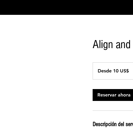
Align and
Desde
10
Desde 10 US$
dólares
estadounidenses
Reservar ahora
Descripción del ser