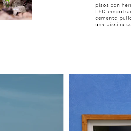
pisos con her
LED empotrad
cemento pulid
una piscina c