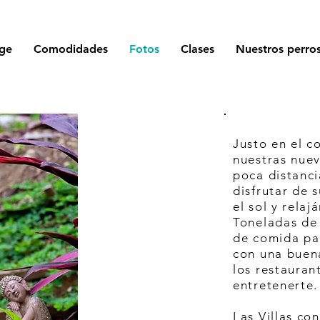
ge
Comodidades
Fotos
Clases
Nuestros perro
Justo en el c
nuestras nuev
poca distanci
disfrutar de 
el sol y rela
Toneladas de
de comida par
A
con una buena
LUJO
los restauran
QUÉDATE
entretenerte.
en Nosara
Las Villas co