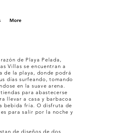
s
More
orazón de Playa Pelada,
as Villas se encuentran a
a de la playa, donde podrá
sus días surfeando, tomando
jándose en la suave arena.
 tiendas para abastecerse
a llevar a casa y barbacoa
 bebida fría. O disfruta de
tes para salir por la noche y
nstan de diseños de dos