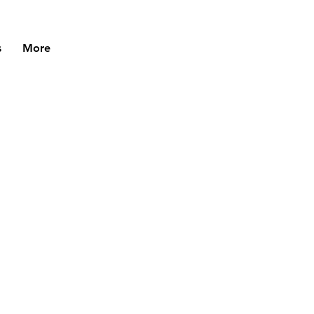
s
More